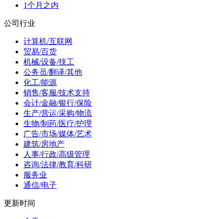
1个月之内
公司行业
计算机/互联网
贸易/百货
机械/设备/技工
公务员/翻译/其他
化工/能源
销售/客服/技术支持
会计/金融/银行/保险
生产/营运/采购/物流
生物/制药/医疗/护理
广告/市场/媒体/艺术
建筑/房地产
人事/行政/高级管理
咨询/法律/教育/科研
服务业
通信/电子
更新时间