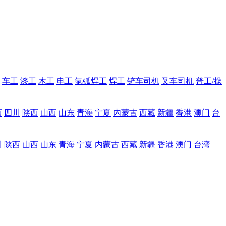
车工
漆工
木工
电工
氩弧焊工
焊工
铲车司机
叉车司机
普工/操
西
四川
陕西
山西
山东
青海
宁夏
内蒙古
西藏
新疆
香港
澳门
台
川
陕西
山西
山东
青海
宁夏
内蒙古
西藏
新疆
香港
澳门
台湾