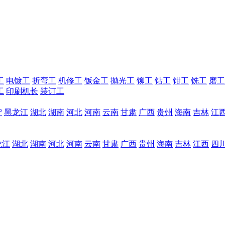
工
电镀工
折弯工
机修工
钣金工
抛光工
铆工
钻工
钳工
铣工
磨工
工
印刷机长
装订工
宁
黑龙江
湖北
湖南
河北
河南
云南
甘肃
广西
贵州
海南
吉林
江
龙江
湖北
湖南
河北
河南
云南
甘肃
广西
贵州
海南
吉林
江西
四