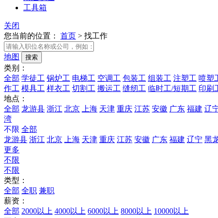
工具箱
关闭
您当前的位置：
首页
>
找工作
地图
类别：
全部
学徒工
锅炉工
电梯工
空调工
包装工
组装工
注塑工
喷塑
作工
模具工
样衣工
切割工
搬运工
缝纫工
临时工/短期工
印刷
地点：
全部
龙游县
浙江
北京
上海
天津
重庆
江苏
安徽
广东
福建
辽
湾
不限
全部
龙游县
浙江
北京
上海
天津
重庆
江苏
安徽
广东
福建
辽宁
黑
更多
不限
不限
类型：
全部
全职
兼职
薪资：
全部
2000以上
4000以上
6000以上
8000以上
10000以上