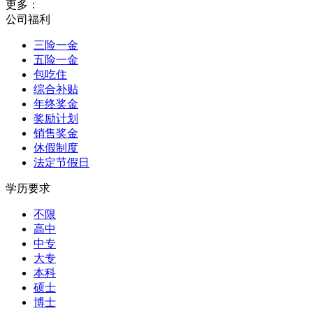
更多：
公司福利
三险一金
五险一金
包吃住
综合补贴
年终奖金
奖励计划
销售奖金
休假制度
法定节假日
学历要求
不限
高中
中专
大专
本科
硕士
博士