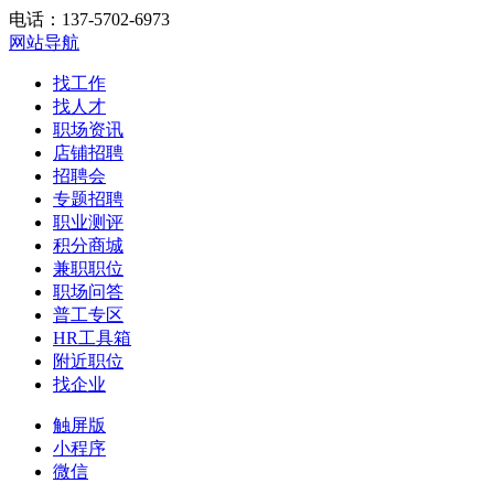
电话：137-5702-6973
网站导航
找工作
找人才
职场资讯
店铺招聘
招聘会
专题招聘
职业测评
积分商城
兼职职位
职场问答
普工专区
HR工具箱
附近职位
找企业
触屏版
小程序
微信