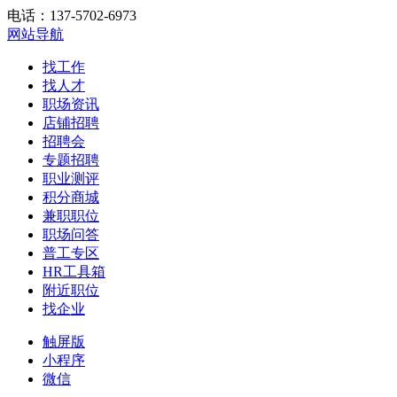
电话：137-5702-6973
网站导航
找工作
找人才
职场资讯
店铺招聘
招聘会
专题招聘
职业测评
积分商城
兼职职位
职场问答
普工专区
HR工具箱
附近职位
找企业
触屏版
小程序
微信