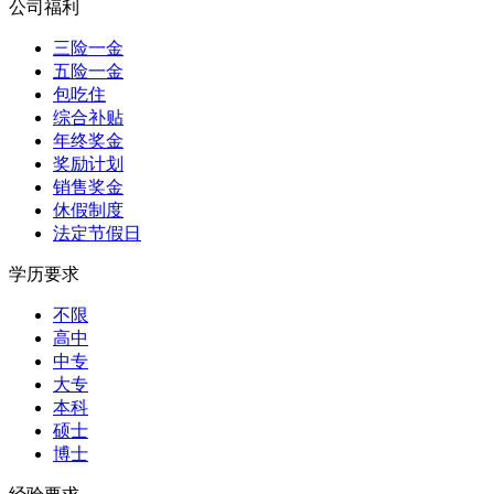
公司福利
三险一金
五险一金
包吃住
综合补贴
年终奖金
奖励计划
销售奖金
休假制度
法定节假日
学历要求
不限
高中
中专
大专
本科
硕士
博士