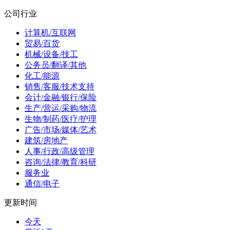
公司行业
计算机/互联网
贸易/百货
机械/设备/技工
公务员/翻译/其他
化工/能源
销售/客服/技术支持
会计/金融/银行/保险
生产/营运/采购/物流
生物/制药/医疗/护理
广告/市场/媒体/艺术
建筑/房地产
人事/行政/高级管理
咨询/法律/教育/科研
服务业
通信/电子
更新时间
今天