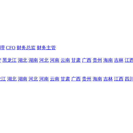
理
CFO
财务总监
财务主管
宁
黑龙江
湖北
湖南
河北
河南
云南
甘肃
广西
贵州
海南
吉林
江
龙江
湖北
湖南
河北
河南
云南
甘肃
广西
贵州
海南
吉林
江西
四