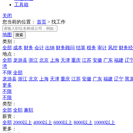
工具箱
关闭
您当前的位置：
首页
>
找工作
地图
类别：
全部
成本
财务
会计
出纳
财务顾问
结算
税务
审计
风控
财务经
地点：
全部
龙游县
浙江
北京
上海
天津
重庆
江苏
安徽
广东
福建
辽
湾
不限
全部
龙游县
浙江
北京
上海
天津
重庆
江苏
安徽
广东
福建
辽宁
黑
更多
不限
不限
类型：
全部
全职
兼职
薪资：
全部
2000以上
4000以上
6000以上
8000以上
10000以上
更多：