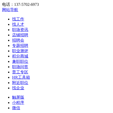
电话：137-5702-6973
网站导航
找工作
找人才
职场资讯
店铺招聘
招聘会
专题招聘
职业测评
积分商城
兼职职位
职场问答
普工专区
HR工具箱
附近职位
找企业
触屏版
小程序
微信