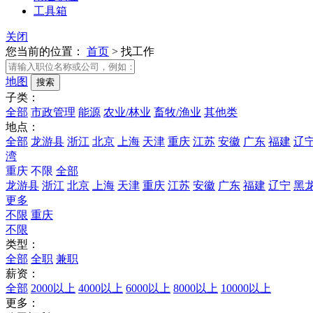
工具箱
关闭
您当前的位置：
首页
>
找工作
地图
子类：
全部
市政管理
能源
农业/林业
畜牧/渔业
其他类
地点：
全部
龙游县
浙江
北京
上海
天津
重庆
江苏
安徽
广东
福建
辽
湾
重庆
不限
全部
龙游县
浙江
北京
上海
天津
重庆
江苏
安徽
广东
福建
辽宁
黑
更多
不限
重庆
不限
类型：
全部
全职
兼职
薪资：
全部
2000以上
4000以上
6000以上
8000以上
10000以上
更多：