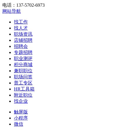
电话：137-5702-6973
网站导航
找工作
找人才
职场资讯
店铺招聘
招聘会
专题招聘
职业测评
积分商城
兼职职位
职场问答
普工专区
HR工具箱
附近职位
找企业
触屏版
小程序
微信