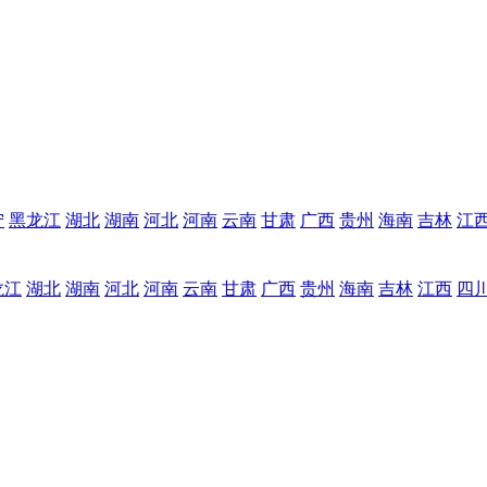
宁
黑龙江
湖北
湖南
河北
河南
云南
甘肃
广西
贵州
海南
吉林
江
龙江
湖北
湖南
河北
河南
云南
甘肃
广西
贵州
海南
吉林
江西
四