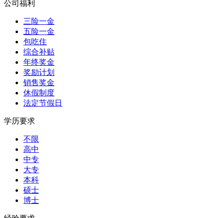
公司福利
三险一金
五险一金
包吃住
综合补贴
年终奖金
奖励计划
销售奖金
休假制度
法定节假日
学历要求
不限
高中
中专
大专
本科
硕士
博士