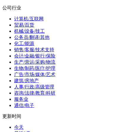
公司行业
计算机/互联网
贸易/百货
机械/设备/技工
公务员/翻译/其他
化工/能源
销售/客服/技术支持
会计/金融/银行/保险
生产/营运/采购/物流
生物/制药/医疗/护理
广告/市场/媒体/艺术
建筑/房地产
人事/行政/高级管理
咨询/法律/教育/科研
服务业
通信/电子
更新时间
今天